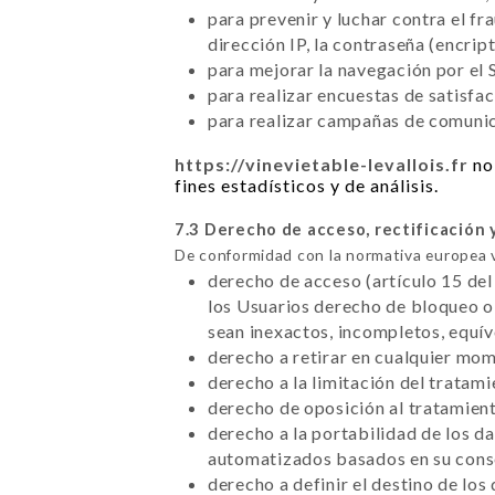
para prevenir y luchar contra el f
dirección IP, la contraseña (encrip
para mejorar la navegación por el S
para realizar encuestas de satisfa
para realizar campañas de comunica
https://vinevietable-levallois.fr
no 
fines estadísticos y de análisis.
7.3 Derecho de acceso, rectificación 
De conformidad con la normativa europea 
derecho de acceso (artículo 15 del
los Usuarios derecho de bloqueo o 
sean inexactos, incompletos, equí
derecho a retirar en cualquier mo
derecho a la limitación del tratam
derecho de oposición al tratamient
derecho a la portabilidad de los d
automatizados basados en su conse
derecho a definir el destino de los