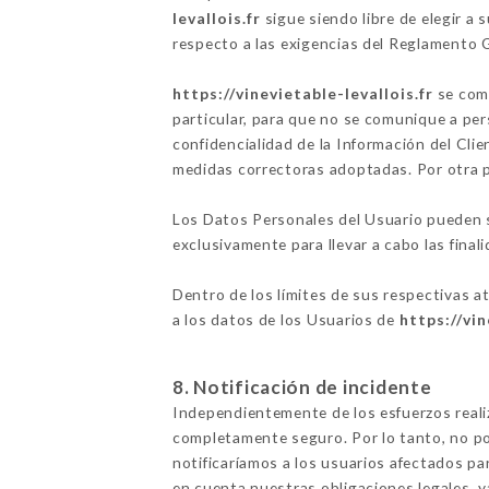
levallois.fr
sigue siendo libre de elegir a
respecto a las exigencias del Reglamento
https://vinevietable-levallois.fr
se comp
particular, para que no se comunique a per
confidencialidad de la Información del Clie
medidas correctoras adoptadas. Por otra 
Los Datos Personales del Usuario pueden se
exclusivamente para llevar a cabo las finali
Dentro de los límites de sus respectivas a
a los datos de los Usuarios de
https://vin
8. Notificación de incidente
Independientemente de los esfuerzos real
completamente seguro. Por lo tanto, no po
notificaríamos a los usuarios afectados p
en cuenta nuestras obligaciones legales, 