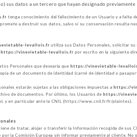
o) sus datos a un tercero que hayan designado previamente
s.fr
tenga conocimiento del fallecimiento de un Usuario y a falta d
romete a destruir sus datos, salvo si su conservación resulta nec
nevietable-levallois.fr
utiliza sus Datos Personales, solicitar su
n
https://vinevietable-levallois.fr
por escrito en la siguiente d
 Datos Personales que desearía que
https://vinevietable-levallois
copia de un documento de identidad (carné de identidad o pasaport
sonales estarán sujetas a las obligaciones impuestas a
https://vi
rchivo de documentos. Por último, los Usuarios de
https://vinevie
, y en particular ante la CNIL (
https://www.cnil.fr/fr/plaintes
).
sonales
iene de tratar, alojar o transferir la Información recogida de sus C
por la Comisión Europea sin informar previamente al cliente. No 