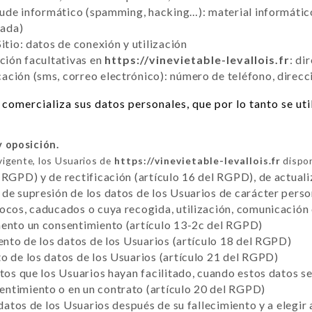
raude informático (spamming, hacking…): material informático
tada)
itio: datos de conexión y utilización
cción facultativas en
https://vinevietable-levallois.fr
: di
ción (sms, correo electrónico): número de teléfono, direcc
comercializa sus datos personales, que por lo tanto se ut
y oposición.
vigente, los Usuarios de
https://vinevietable-levallois.fr
dispon
 RGPD) y de rectificación (artículo 16 del RGPD), de actuali
de supresión de los datos de los Usuarios de carácter perso
vocos, caducados o cuya recogida, utilización, comunicación
mento un consentimiento (artículo 13-2c del RGPD)
iento de los datos de los Usuarios (artículo 18 del RGPD)
o de los datos de los Usuarios (artículo 21 del RGPD)
atos que los Usuarios hayan facilitado, cuando estos datos 
ntimiento o en un contrato (artículo 20 del RGPD)
 datos de los Usuarios después de su fallecimiento y a elegir