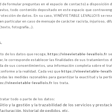
ad de formular preguntas en el espacio de contacto) a disposició
o aviso, todo contenido depositado en este espacio que contravenga 
a protección de datos. En su caso, VINÉVIETABLE LEVALLOIS se reser
 en particular en caso de mensaje de carácter racista, injurioso, di
texto, fotografía…).
s.
nto de los datos que recoge,
https://vinevietable-levallois.fr
se
ar, le corresponde establecer las finalidades de sus tratamientos 
ogida de sus consentimientos, una información completa sobre el t
conforme a la realidad. Cada vez que
https://vinevietable-levallo
das las medidas razonables para garantizar la exactitud y la pert
ps://vinevietable-levallois.fr
los trata.
ratar todo o parte de los datos:
Sitio y la gestión y la trazabilidad de los servicios y presta
 facturación, historial de pedidos, etc.