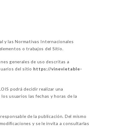
ual y las Normativas Internacionales
elementos o trabajos del Sitio.
ones generales de uso descritas a
uarios del sitio
https://vinevietable-
IS podrá decidir realizar una
los usuarios las fechas y horas de la
esponsable de la publicación. Del mismo
odificaciones y se le invita a consultarlas