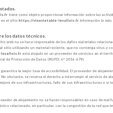
estados.
is.fr
tiene como objeto proporcionar información sobre las activi
 en el sitio
https://vinevietable-levallois.fr
información lo más 
re los datos técnicos.
l sitio web no se hace responsable de los daños materiales relacionad
al sitio utilizando un material reciente, que no contenga virus y 
levallois.fr
está alojado en un proveedor de servicios en el terri
eral de Protección de Datos (RGPD: n° 2016-679)
 garantice la mejor tasa de accesibilidad. El proveedor de alojamie
o. No obstante, se reserva el derecho a interrumpir el servicio de 
ejora de sus infraestructuras, fallo de sus infraestructuras o si l
oveedor de alojamiento no se hacen responsables en caso de mal fu
fónico relacionado, en particular, con la congestión de la red que im