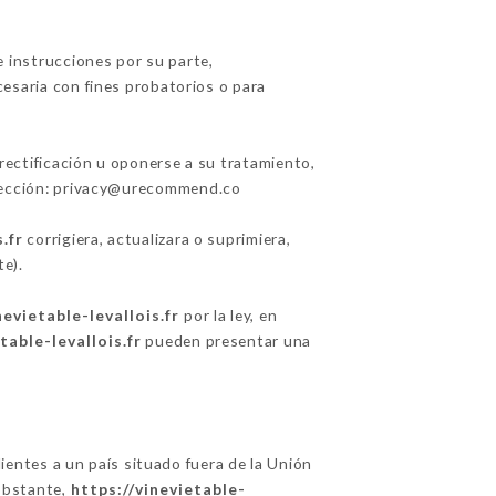
e instrucciones por su parte,
esaria con fines probatorios o para
 rectificación u oponerse a su tratamiento,
irección: privacy@urecommend.co
.fr
corrigiera, actualizara o suprimiera,
e).
nevietable-levallois.fr
por la ley, en
table-levallois.fr
pueden presentar una
lientes a un país situado fuera de la Unión
obstante,
https://vinevietable-