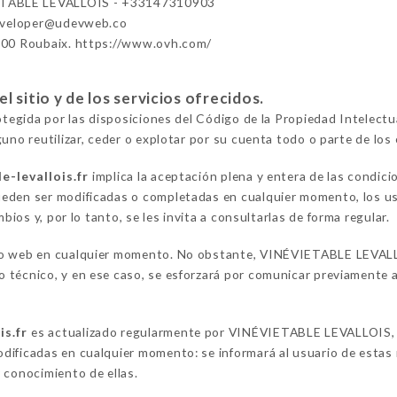
TABLE LEVALLOIS - +33147310903
eveloper@udevweb.co
100 Roubaix. https://www.ovh.com/
 sitio y de los servicios ofrecidos.
rotegida por las disposiciones del Código de la Propiedad Intelect
uno reutilizar, ceder o explotar por su cuenta todo o parte de los 
e-levallois.fr
implica la aceptación plena y entera de las condici
eden ser modificadas o completadas en cualquier momento, los us
os y, por lo tanto, se les invita a consultarlas de forma regular.
io web en cualquier momento. No obstante, VINÉVIETABLE LEVALLO
técnico, y en ese caso, se esforzará por comunicar previamente a 
is.fr
es actualizado regularmente por VINÉVIETABLE LEVALLOIS, r
ificadas en cualquier momento: se informará al usuario de estas m
 conocimiento de ellas.