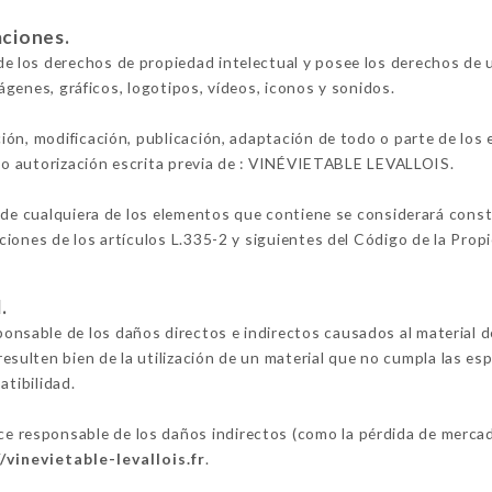
aciones.
 los derechos de propiedad intelectual y posee los derechos de 
mágenes, gráficos, logotipos, vídeos, iconos y sonidos.
ión, modificación, publicación, adaptación de todo o parte de los
lvo autorización escrita previa de : VINÉVIETABLE LEVALLOIS.
 de cualquiera de los elementos que contiene se considerará constit
iones de los artículos L.335-2 y siguientes del Código de la Propi
.
able de los daños directos e indirectos causados al material del 
 resulten bien de la utilización de un material que no cumpla las es
atibilidad.
esponsable de los daños indirectos (como la pérdida de mercado
/vinevietable-levallois.fr
.