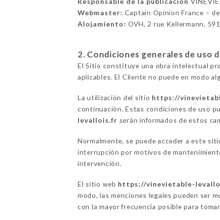
Responsable de la publicación
VINÉVIE
Webmaster:
Captain Opinion France – d
Alojamiento:
OVH, 2 rue Kellermann, 59
2. Condiciones generales de uso del
El Sitio constituye una obra intelectual p
aplicables. El Cliente no puede en modo alg
La utilización del sitio
https://vinevietabl
continuación. Estas condiciones de uso pu
levallois.fr
serán informados de estos cambi
Normalmente, se puede acceder a este sit
interrupción por motivos de mantenimiento 
intervención.
El sitio web
https://vinevietable-levallo
modo, las menciones legales pueden ser mod
con la mayor frecuencia posible para tomar