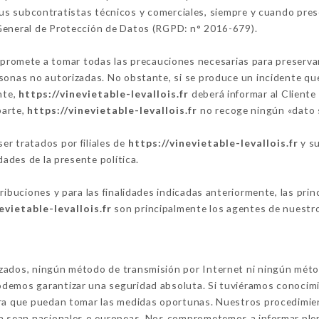
 sus subcontratistas técnicos y comerciales, siempre y cuando pres
 General de Protección de Datos (RGPD: n° 2016-679).
romete a tomar todas las precauciones necesarias para preservar 
sonas no autorizadas. No obstante, si se produce un incidente que 
nte,
https://vinevietable-levallois.fr
deberá informar al Cliente
parte,
https://vinevietable-levallois.fr
no recoge ningún «dato s
r tratados por filiales de
https://vinevietable-levallois.fr
y su
dades de la presente política.
tribuciones y para las finalidades indicadas anteriormente, las pr
evietable-levallois.fr
son principalmente los agentes de nuestro 
izados, ningún método de transmisión por Internet ni ningún mét
demos garantizar una seguridad absoluta. Si tuviéramos conocimi
ara que puedan tomar las medidas oportunas. Nuestros procedimien
ya sean nacionales o europeas. Nos comprometemos a informar ple