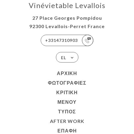
Vinévietable Levallois
27 Place Georges Pompidou
92300 Levallois-Perret France
+33147310903
EL
ΑΡΧΙΚΉ
ΦΩΤΟΓΡΑΦΊΕΣ
ΚΡΙΤΙΚΉ
ΜΕΝΟΎ
ΤΎΠΟΣ
AFTER WORK
ΕΠΑΦΉ