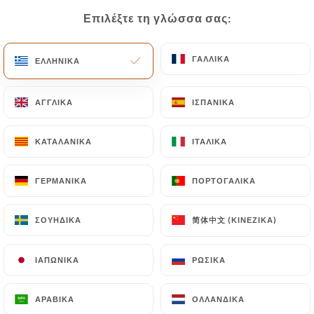
Επιλέξτε τη γλώσσα σας:
Επιλέξτε τη γλώσσα σας:
EL
ΜΕΝΟΎ
ΓΑΛΛΙΚΆ
ΓΑΛΛΙΚΆ
ΕΛΛΗΝΙΚΆ
ΕΛΛΗΝΙΚΆ
ΑΓΓΛΙΚΆ
ΑΓΓΛΙΚΆ
ΙΣΠΑΝΙΚΆ
ΙΣΠΑΝΙΚΆ
/
ΑΡΧΙΚΉ
ΕΠΑΦΉ
ΚΑΤΑΛΑΝΙΚΆ
ΚΑΤΑΛΑΝΙΚΆ
ΙΤΑΛΙΚΆ
ΙΤΑΛΙΚΆ
Επαφή
ΓΕΡΜΑΝΙΚΆ
ΓΕΡΜΑΝΙΚΆ
ΠΟΡΤΟΓΑΛΙΚΆ
ΠΟΡΤΟΓΑΛΙΚΆ
简体中文 (ΚΙΝΈΖΙΚΑ)
简体中文 (ΚΙΝΈΖΙΚΑ)
ΣΟΥΗΔΙΚΆ
ΣΟΥΗΔΙΚΆ
ΙΑΠΩΝΙΚΆ
ΙΑΠΩΝΙΚΆ
ΡΩΣΙΚΆ
ΡΩΣΙΚΆ
Vinévietable Levallois
ΑΡΑΒΙΚΆ
ΑΡΑΒΙΚΆ
ΟΛΛΑΝΔΙΚΆ
ΟΛΛΑΝΔΙΚΆ